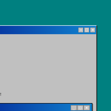
−
□
×
！
_
□
×