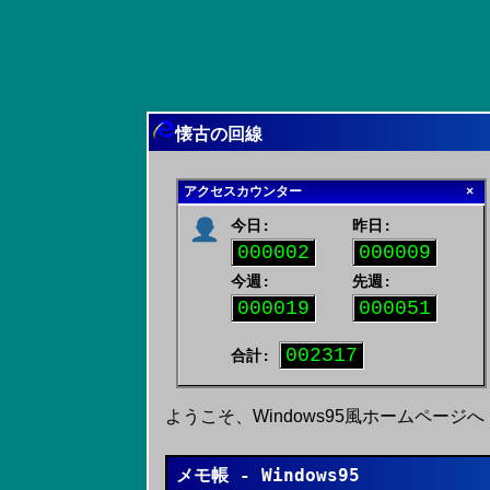
懐古の回線
×
アクセスカウンター
今日:
昨日:
000002
000009
今週:
先週:
000019
000051
002317
合計:
ようこそ、Windows95風ホームページへ
メモ帳 - Windows95