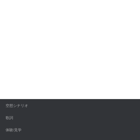
空想シナリオ
歌詞
体験/見学