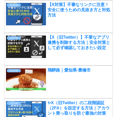
【X対策】不審なリンクに注意！
2025年
安全に使うための見抜き方と対処
方法
【X（旧Twitter）】不要なアプリ
2025年
連携を削除する方法｜安全対策と
して必ず確認しておきたい設定
飛騨路｜愛知県-豊橋市
2025年
✨X（旧Twitter）の二段階認証
2025年
（2FA）を設定する方法｜アカウ
ント乗っ取りを防ぐ最強の対策