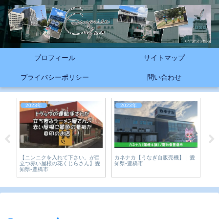
プロフィール
サイトマップ
プライバシーポリシー
問い合わせ
2023年
2023年
2023年
【ニンニクを入れて下さい。が目
カネナカ【うなぎ自販売機】｜愛
夏目商店【
立つ赤い屋根の花くじらさん】愛
知県-豊橋市
県-豊橋市
知県-豊橋市