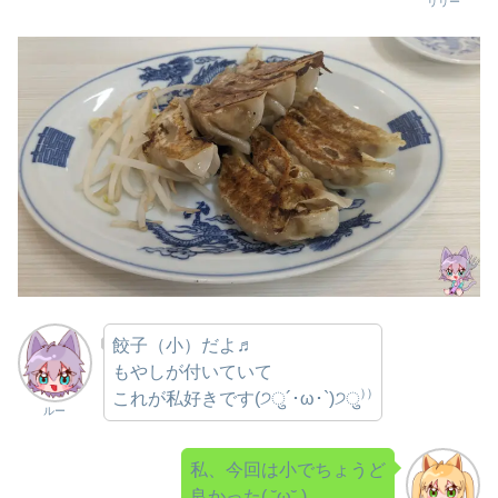
リリー
餃子（小）だよ♬
もやしが付いていて
これが私好きです(੭ु´･ω･`)੭ु⁾⁾
ルー
私、今回は小でちょうど
良かった( ˘ω˘ )