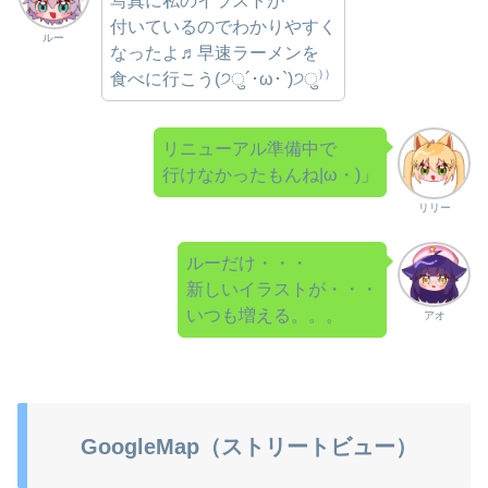
写真に私のイラストが
付いているのでわかりやすく
ルー
なったよ♬早速ラーメンを
食べに行こう(੭ु´･ω･`)੭ु⁾⁾
リニューアル準備中で
行けなかったもんね|ω・)」
リリー
ルーだけ・・・
新しいイラストが・・・
いつも増える。。。
アオ
GoogleMap（ストリートビュー）