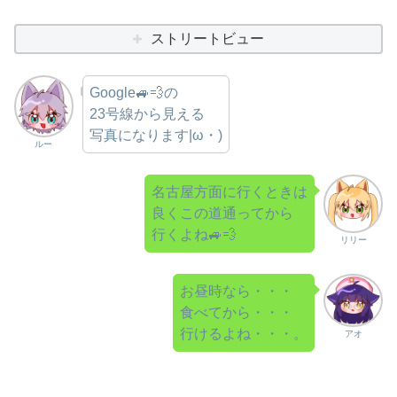
ストリートビュー
Google🚙💨の
23号線から見える
写真になります|ω・)
ルー
名古屋方面に行くときは
良くこの道通ってから
行くよね🚙💨
リリー
お昼時なら・・・
食べてから・・・
行けるよね・・・。
アオ