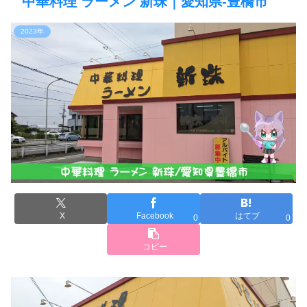
中華料理 ラーメン 新珠｜愛知県-豊橋市
2023年
X
Facebook
はてブ
0
0
コピー