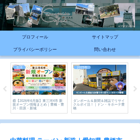
プロフィール
サイトマップ
プライバシーポリシー
問い合わせ
生活
2025年
2
ダンボール＆新聞＆雑誌でリサイ
究
県-
📰【2026年6月版】東三河4市 新
クルポイ活！｜ドン・キホーテ豊
CI
規オープン情報まとめ｜豊橋・豊
橋
川・田原・新城