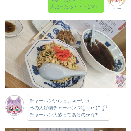
大だったら・・・(;’∀’)
リリー
チャーハンいらっしゃーい♬
私の大好物チャーハン(੭ु´･ω･`)੭ु⁾⁾
チャーハン大盛ってあるのかな❓
ルー