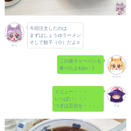
今回注文したのは
まずはしょうゆラーメン
そして餃子（小）だよ♬
ルー
この後チャーハンも
食べたよね|ω・)
リリー
メニュー・・・
いっぱい・・・
つぎは五目を・・・。
アオ