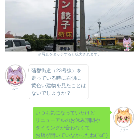
※写真をタッチすると拡大されます。
蒲郡街道（23号線）を
走っている時に右側に
黄色い建物を見たことは
ルー
ないでしょうか？
いつも気になっていたけど
リニューアルのお休み期間や
タイミングが合わなくて
リリー
お店が開いていなかったね( ˘ω˘ )