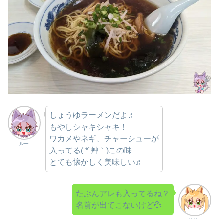
しょうゆラーメンだよ♬
もやしシャキシャキ！
ワカメやネギ、チャーシューが
ルー
入ってる( *´艸｀)この味
とても懐かしく美味しい♬
たぶんアレも入ってるね？
名前が出てこないけど💦