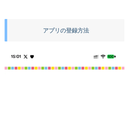
アプリの登録方法