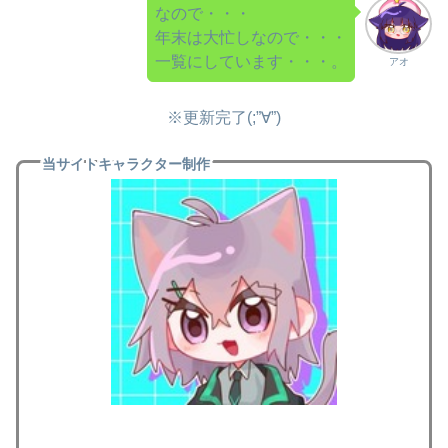
なので・・・
年末は大忙しなので・・・
一覧にしています・・・。
アオ
※更新完了(;”∀”)
当サイトキャラクター制作