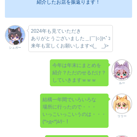
紹介したお店を振返ります！
2024年も見ていただき
ありがとうございました＿|￣|○))ﾍﾟｺ
来年も宜しくお願いします<(_ _)>
シュガー
今年は年末にまとめを
紹介？ただのせるだけ？
していきますｗｗｗ
ルー
結構一年間でいろいろな
場所に行ったので・・・
いっこいっこいうのは・・・
リリー
(*>д<*)ﾑﾘｰ！