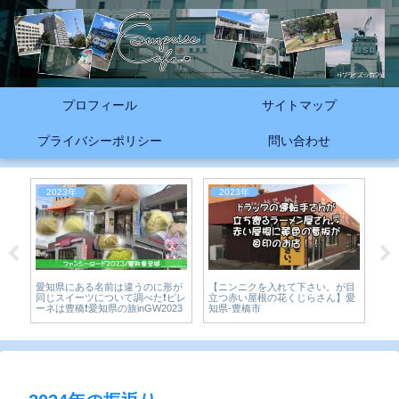
プロフィール
サイトマップ
プライバシーポリシー
問い合わせ
2023年
2023年
2
【ニンニクを入れて下さい。が目
豊橋
愛
愛知県にある名前は違うのに形が
立つ赤い屋根の花くじらさん】愛
上
同じスイーツについて調べた❗ピレ
知県-豊橋市
ーネは豊橋❗愛知県の旅inGW2023