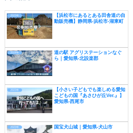
【浜松市にあるとある田舎道の自
2023年
動販売機】静岡県-浜松市-湖東町
道の駅 アグリステーションなぐ
2024年
ら｜愛知県-北設楽郡
【小さい子どもでも楽しめる愛知
2023年
こどもの国『あさひが丘Ver.』】
愛知県-西尾市
国宝犬山城｜愛知県-犬山市
2023年