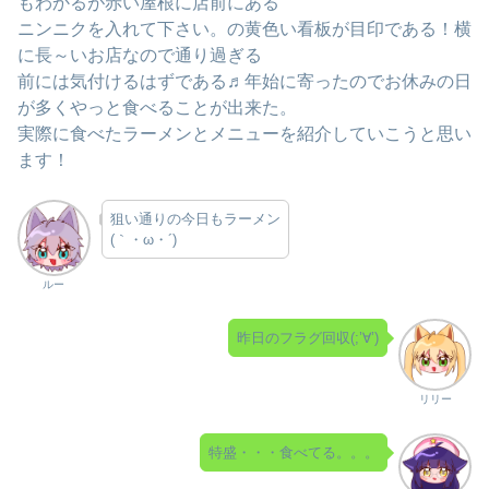
もわかるが赤い屋根に店前にある
ニンニクを入れて下さい。の黄色い看板が目印である！横
に長～いお店なので通り過ぎる
前には気付けるはずである♬年始に寄ったのでお休みの日
が多くやっと食べることが出来た。
実際に食べたラーメンとメニューを紹介していこうと思い
ます！
狙い通りの今日もラーメン
(｀・ω・´)ゞ
ルー
昨日のフラグ回収(;’∀’)
リリー
特盛・・・食べてる。。。