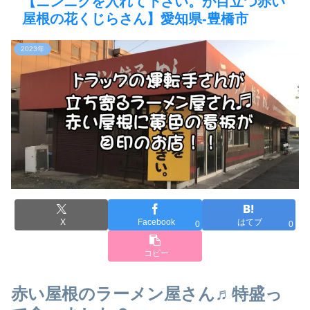
【ニンニクを入れて下さい。が目立つ赤い
屋根の花くじらさん】愛知県-豊橋市
2023年
X
Facebook
はてブ
0
0
コピー
赤い屋根のラーメン屋さん♬特盛っ