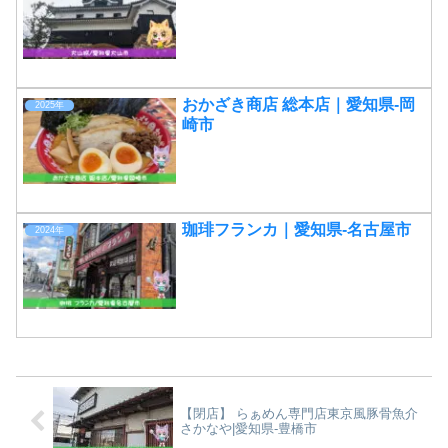
おかざき商店 総本店｜愛知県-岡
2025年
崎市
珈琲フランカ｜愛知県-名古屋市
2024年
【閉店】 らぁめん専門店東京風豚骨魚介
さかなや|愛知県-豊橋市