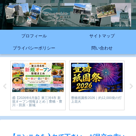
プロフィール
サイトマップ
プライバシーポリシー
問い合わせ
生活
2026年
2
豊橋祇園祭2026｜約12,000発の打
究
が
📰【2026年6月版】東三河4市 新
上花火
CI
ピレ
規オープン情報まとめ｜豊橋・豊
23
川・田原・新城