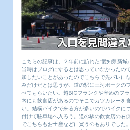
こちらの記事は、２年前に訪れた”愛知県新城
当時はブログにするとは思っていなかったの
加したいことがあったのでこちらで先バレに
みだけだとは思うが、道の駅に三河ポークの
べてもらいたい。超BIGフランクや辛めのフ
内にも飲食店があるのでそこでカツカレーを
い。結構バイクで来る方が多いのでバイクに
付けて駐車場へ入ろう。道の駅の飲食店の右
でこちらもお土産などに買うのもありでした