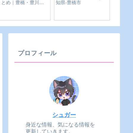
【ニンニクを入れて下
【復刻あのハンバーガ
イオン
さい。が目立つ赤い屋
ー自販機が新しく作ら
じゃす
根の花くじらさん】愛
れている！】-長野県-飯
ューア
知県-豊橋市
田市
転・閉
プロフィール
シュガー
身近な情報、気になる情報を
更新していきます。