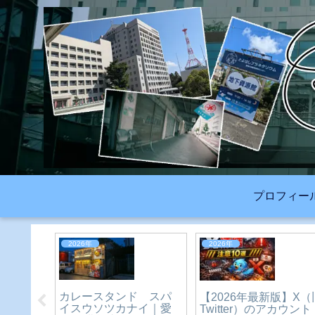
プロフィー
2026年
2023年
ファンシー一族（ピレ
’s
愛知県にある名前は違
ーネ・パリジャンな
フェ)｜愛
うのに形が同じスイー