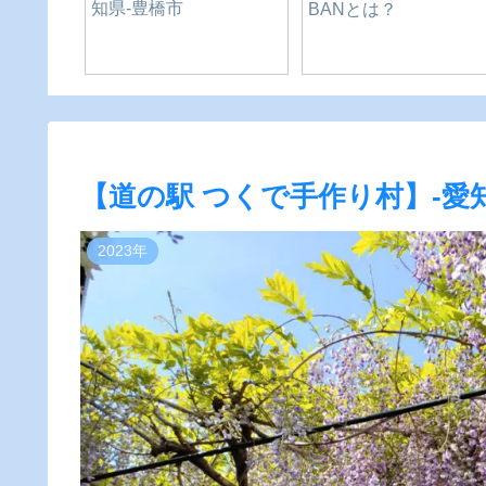
ど）
ツについて調べた❗ピ
ーネは豊橋❗愛知県の
inGW2023
【道の駅 つくで手作り村】-愛知
2023年