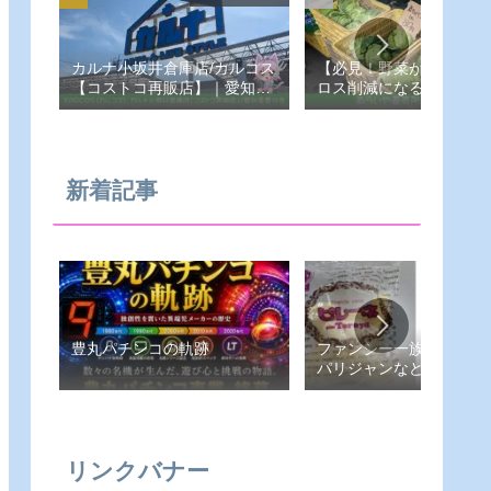
カルナ小坂井倉庫店/カルコス
【必見！野菜が安い！フ
【コストコ再販店】｜愛知県-
ロス削減になる！あらい
豊川市
売所】愛知県-豊橋市
新着記事
豊丸パチンコの軌跡
ファンシー一族（ピレー
パリジャンなど）
リンクバナー