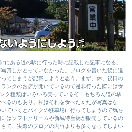
市”にある道の駅に行った時に記載した記事になる。
で写真しかとっていなかった。ブログを書いた後に追
なってしまうが記載しようと思う。まず、休、祝日の
フランクのお店が開いているので是非行った際には食
ランク種類はいろいろ売っているぞ！もちろん道の駅
食べるのもあり。私はそれを食べた♬だが写真はな
ついていくとバイクの駐車場に行ってしまうので気を
側にはソフトクリームや新城特産物が販売しているの
。さて、実際のブログの内容よりも多くなってしまい