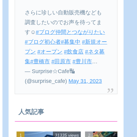
さらに珍しい自動販売機なども
調査したいのでお声を待ってま
す☺
#ブログ仲間とつながりたい
#ブログ初心者
#募集中
#新規オー
プン
#オープン
#飲食店
#ネタ募
集
#豊橋市
#田原市
#豊川市
…
— Surprise☆Cafe🔣
(@surprise_cafe)
May 31, 2023
人気記事
31335 views
22540 