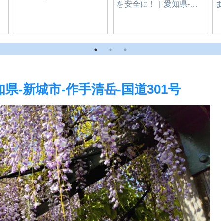
レ
千味 麻辣湯(マーラータ
旅
ン)｜愛知県-豊橋市
県-新城市-作手清岳-国道301号