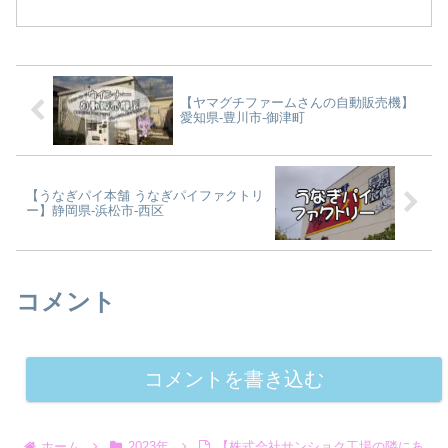
【ヤマグチファームさんの自動販売機】
愛知県-豊川市-御津町
【うなぎパイ本舗 うなぎパイファクトリ
ー】静岡県-浜松市-西区
コメント
コメントを書き込む
ホーム
2023年
【株式会社サンショク工場の隣にあ