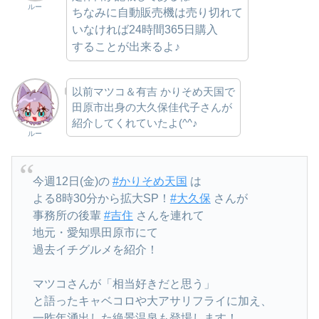
ルー
ちなみに自動販売機は売り切れて
いなければ24時間365日購入
することが出来るよ♪
以前マツコ＆有吉 かりそめ天国で
田原市出身の大久保佳代子さんが
紹介してくれていたよ(^^♪
ルー
今週12日(金)の
#かりそめ天国
は
よる8時30分から拡大SP！
#大久保
さんが
事務所の後輩
#吉住
さんを連れて
地元・愛知県田原市にて
過去イチグルメを紹介！
マツコさんが「相当好きだと思う」
と語ったキャベコロや大アサリフライに加え、
一昨年湧出した絶景温泉も登場します！