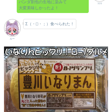
パンダ割包の生地に染みて
???
大変美味しかったよ！
Σ（・□・；）食べられた！
ルー