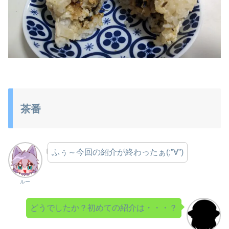
茶番
ふぅ～今回の紹介が終わったぁ(;”∀”)
ルー
どうでしたか？初めての紹介は・・・？