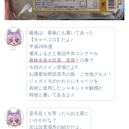
最後は、看板にも書いてあった
【キャベコロ】だよ♪
平成28年度
ルー
優良ふるさと食品中央コンクール
農林水産大臣賞 受賞
との事で
今回のメイン登場だよ‼
お隣愛知県田原市の新・ご当地グルメ！
ジャガイモのかわりにキャベツを
具材に使用したシャキシャキ触感が
特徴と書いてあるよ♬
是非近くを寄ったらお土産に
いかがかな？
次は設置場所の紹介だよ。