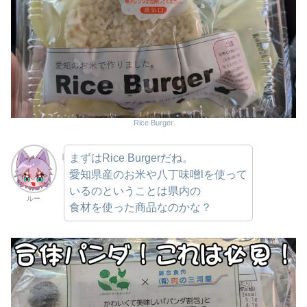
Rice Burger
まずはRice Burgerだね。
愛知県産のお米や八丁味噌lを使って
いるのということは県内の
ルー
食材を使った商品なのかな？