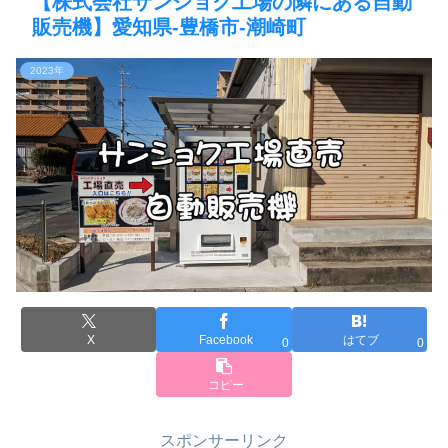
【株式会社サンショク工場の隣にある自動
販売機】愛知県-豊橋市-潮崎町
2023年
X
Facebook
はてブ
0
0
コピー
スポンサーリンク