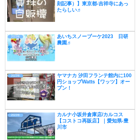
刻記事）】東京都-吉祥寺にあっ
たらしい♬
あいちスノーブーケ2023 日研
2023年
農園♬
ヤマナカ 汐田フランテ館内に100
2023年
円ショップWatts【ワッツ】オー
プン！
カルナ小坂井倉庫店/カルコス
2023年
【コストコ再販店】｜愛知県-豊
川市