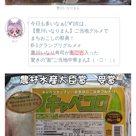
豊川いなりまん
今日も多いなぁ(;’∀’)次は、
【豊川いなりまん】ご当地グルメで
まちおこしの祭典！
ルー
B-1グランプリグルメ♬
豊川いなり
寿司が
丸ごと
入った
驚きの”新”ご当地中華まんΣ（・□・；）