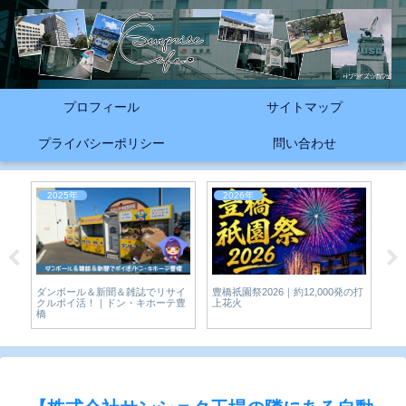
プロフィール
サイトマップ
プライバシーポリシー
問い合わせ
2025年
2026年
2
豊橋祇園祭2026｜約12,000発の打
【牟
店
ダンボール＆新聞＆雑誌でリサイ
上花火
フェ
クルポイ活！｜ドン・キホーテ豊
橋