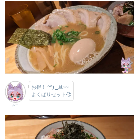
お得！ ^^) _旦~~
よくばりセット🤤
ルー