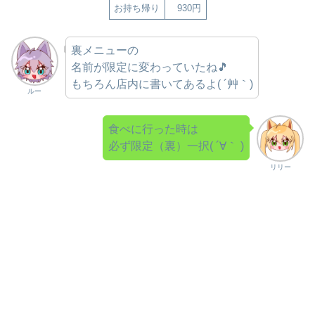
お持ち帰り
930円
裏メニューの
名前が限定に変わっていたね🎵
もちろん店内に書いてあるよ( ´艸｀)
ルー
食べに行った時は
必ず限定（裏）一択( ´∀｀ )
リリー