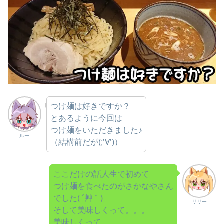
つけ麺は好きですか？
とあるように今回は
つけ麺をいただきました♪
ルー
（結構前だが(;’∀’)）
ここだけの話人生で初めて
つけ麺を食べたのがさかなやさん
でした( ´艸｀)
リリー
そして美味しくって。。。
美味しくって。。。