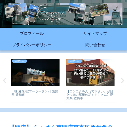
プロフィール
サイトマップ
プライバシーポリシー
問い合わせ
2026年
2023年
2
【ニンニクを入れて下さい。が目
カ
愛
千味 麻辣湯(マーラータン)｜愛知
立つ赤い屋根の花くじらさん】愛
カ
県-豊橋市
知県-豊橋市