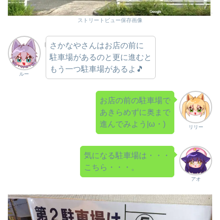
ストリートビュー保存画像
さかなやさんはお店の前に
駐車場があるのと更に進むと
もう一つ駐車場があるよ🎵
ルー
お店の前の駐車場で
あきらめずに奥まで
進んでみよう|ω・)
リリー
気になる駐車場は・・・
こちら・・・。
アオ