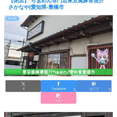
【閉店】 らぁめん専門店東京風豚骨魚介
さかなや|愛知県-豊橋市
2023年
X
Facebook
はてブ
0
0
コピー