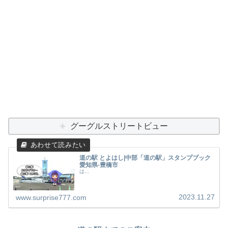
グーグルストリートビュー
道の駅 とよはし|中部「道の駅」スタンプブック
愛知県-豊橋市
は...
2023.11.27
www.surprise777.com