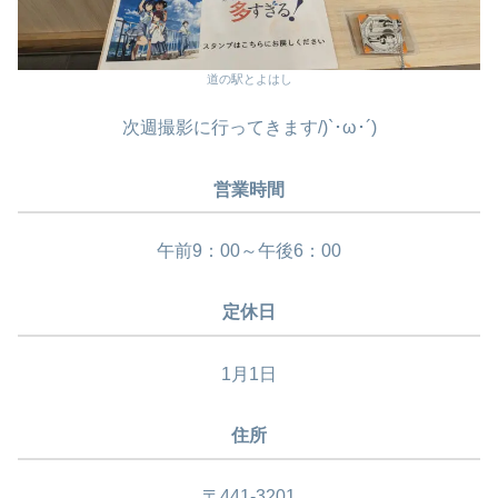
道の駅とよはし
次週撮影に行ってきます/)`･ω･´)
営業時間
午前9：00～午後6：00
定休日
1月1日
住所
〒441-3201