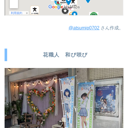
@atsumip0702
さん作成。
花職人 和び咲び