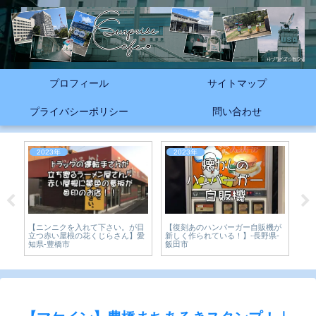
プロフィール
サイトマップ
プライバシーポリシー
問い合わせ
2023年
2023年
2
【復刻あのハンバーガー自販機が
フ
【ニンニクを入れて下さい。が目
が
新しく作られている！】-長野県-
ジ
立つ赤い屋根の花くじらさん】愛
ピレ
飯田市
知県-豊橋市
23