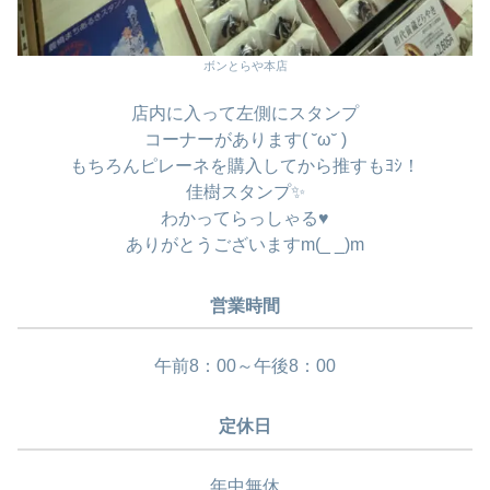
ボンとらや本店
店内に入って左側にスタンプ
コーナーがあります( ˘ω˘ )
もちろんピレーネを購入してから推すもﾖｼ！
佳樹スタンプ✨
わかってらっしゃる♥️
ありがとうございますm(_ _)m
営業時間
午前8：00～午後8：00
定休日
年中無休