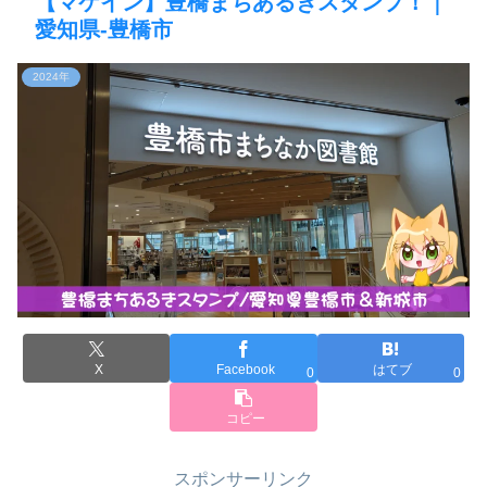
【マケイン】豊橋まちあるきスタンプ！｜
愛知県-豊橋市
2024年
X
Facebook
はてブ
0
0
コピー
スポンサーリンク