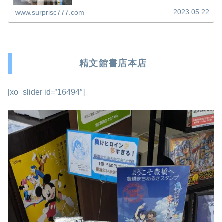
ピレーネもあるのでどれを選ぶのか・・・。全部買ってし
まぇっ！って感じで購入してきました！
2023.05.22
www.surprise777.com
精文館書店本店
[xo_slider id=”16494″]