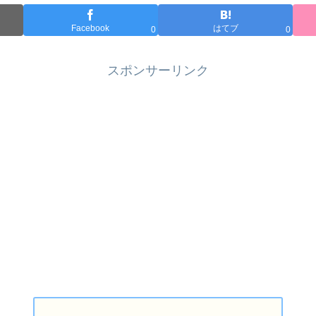
Facebook
はてブ
0
0
スポンサーリンク