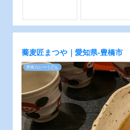
蕎麦匠まつや｜愛知県-豊橋市
豊橋カレーうどん