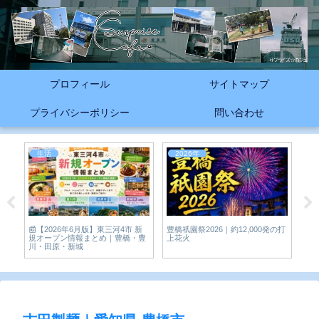
プロフィール
サイトマップ
プライバシーポリシー
問い合わせ
生活
2026年
2
📰【2026年6月版】東三河4市 新
豊橋祇園祭2026｜約12,000発の打
【2
県-
規オープン情報まとめ｜豊橋・豊
上花火
のア
川・田原・新城