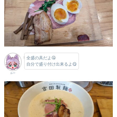
全盛の具だよ🤤
自分で盛り付け出来るよ😋
ルー