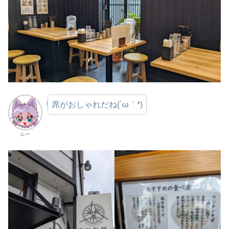
席がおしゃれだね(´ω｀*)
ルー