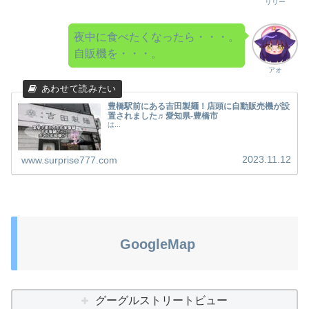
リリー
夜中に食べたくなったら・・・。
自販機を・・・。
アオ
豊橋駅前にある吉田製麺！店頭に自動販売機が設
置されました♬愛知県-豊橋市
は...
2023.11.12
www.surprise777.com
GoogleMap
グーグルストリートビュー