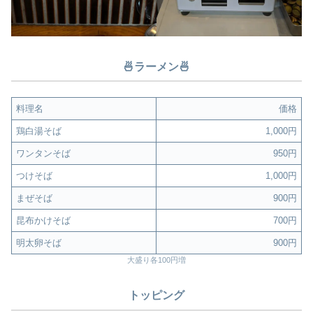
🍜ラーメン🍜
料理名
価格
鶏白湯そば
1,000円
ワンタンそば
950円
つけそば
1,000円
まぜそば
900円
昆布かけそば
700円
明太卵そば
900円
大盛り各100円増
トッピング