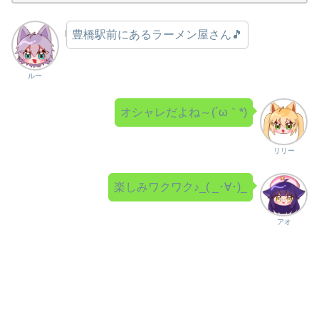
豊橋駅前にあるラーメン屋さん🎵
ルー
オシャレだよね～(´ω｀*)
リリー
楽しみワクワク♪_( _･∀･)_
アオ