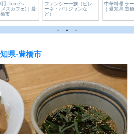
ファンシー一族（ピレ
中華料理 ラーメン 新珠
ーネ・パリジャンな
愛
｜愛知県-豊橋市
ど）
知県-豊橋市