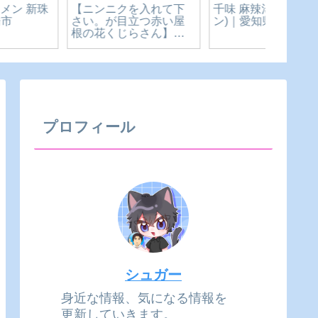
【ニンニクを入れて下
千味 麻辣湯(マーラータ
コイン
さい。が目立つ赤い屋
ン)｜愛知県-豊橋市
リー洗
根の花くじらさん】愛
知県-田
知県-豊橋市
プロフィール
シュガー
身近な情報、気になる情報を
更新していきます。