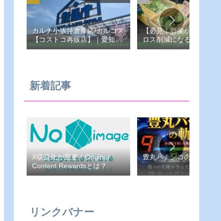
カルナ小坂井倉庫店/カルコス
【必見！野菜が安い！フ
【コストコ再販店】｜愛知県-
ロス削減になる！あらい
豊川市
売所】愛知県-豊橋市
新着記事
豊丸パチンコの軌跡
X収益化が変更！Original
Content Rewardsとは？
リンクバナー