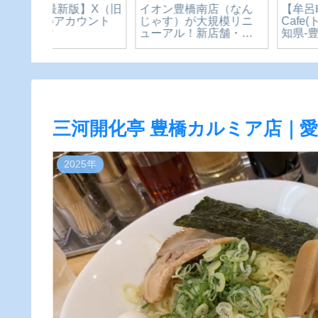
版】X（旧
イオン豊橋南店（なん
【牟呂町】Tome’s
カウント
じゃす）が大規模リニ
Cafe(トメズカフェ)｜
ューアル！新店舗・移
知県-豊橋市
転・閉店情報まとめ
三河開化亭 豊橋カルミア店｜愛
2025年