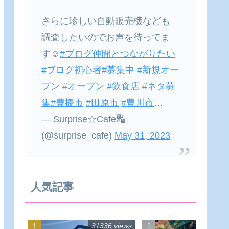
さらに珍しい自動販売機なども
調査したいのでお声を待ってま
す☺
#ブログ仲間とつながりたい
#ブログ初心者
#募集中
#新規オー
プン
#オープン
#飲食店
#ネタ募
集
#豊橋市
#田原市
#豊川市
…
— Surprise☆Cafe🔣
(@surprise_cafe)
May 31, 2023
人気記事
31336 views
22551 