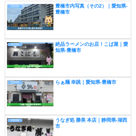
豊橋市内写真（その2）｜愛知県-
2024年
豊橋市
絶品ラーメンのお店！こば屋｜愛
2023年
知県-豊橋市
らぁ麺 幸跳｜愛知県-豊橋市
2024年
うなぎ処 勝美 本店｜静岡県-湖西
2024年
市