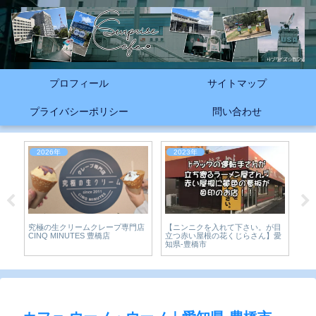
プロフィール
サイトマップ
プライバシーポリシー
問い合わせ
2026年
2023年
2
【ニンニクを入れて下さい。が目
r）
愛
究極の生クリームクレープ専門店
立つ赤い屋根の花くじらさん】愛
同
CINQ MINUTES 豊橋店
知県-豊橋市
ーネ