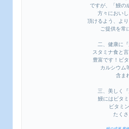
ですが、「鰻の
方々においし
頂けるよう、より
ご提供を常
二、健康に『
スタミナ食と言
豊富です！ビタ
カルシウム
含ま
三、美しく『
鰻にはビタミ
ビタミン
たくさ
鰻の成瀬 豊