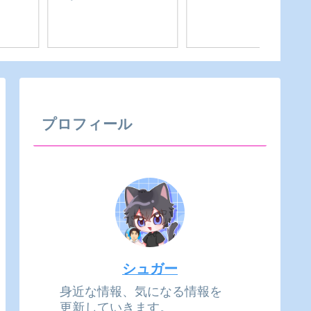
📰【2026年6月版】東三
夏目商店【鰻夏(まん
夏だ！
河4市 新規オープン情報
か)】｜愛知県-豊橋市
愛知県
まとめ｜豊橋・豊川・
を安全
田原・新城
城市
プロフィール
シュガー
身近な情報、気になる情報を
更新していきます。