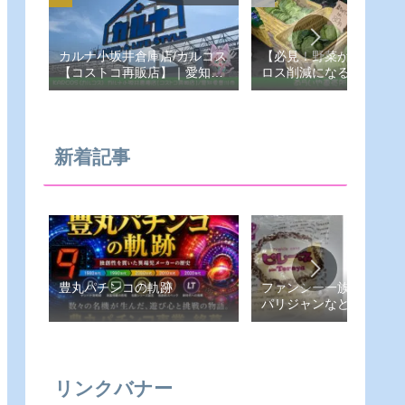
カルナ小坂井倉庫店/カルコス
【必見！野菜が安い！フ
【コストコ再販店】｜愛知県-
ロス削減になる！あらい
豊川市
売所】愛知県-豊橋市
新着記事
豊丸パチンコの軌跡
ファンシー一族（ピレー
パリジャンなど）
リンクバナー