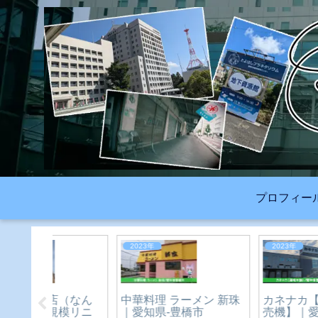
プロフィー
2026年
2023年
豊橋祇園祭2026｜約
ーラータ
【ニンニクを入れて下
12,000発の打上花火
橋市
さい。が目立つ赤い屋