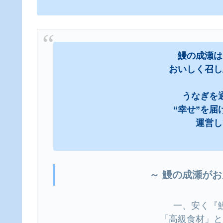
鰻の成瀬は
おいしく召し
うなぎを
“幸せ”を
運営し
～ 鰻の成瀬が
一、安く『
「高級食材」と