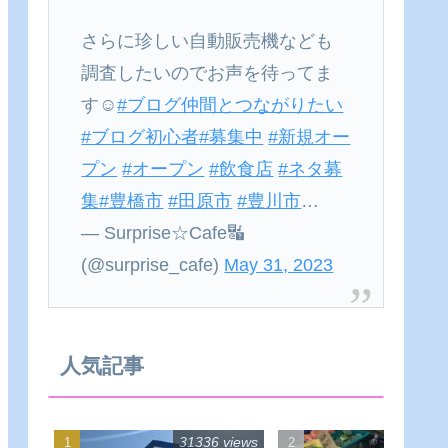
さらに珍しい自動販売機なども
調査したいのでお声を待ってま
す☺
#ブログ仲間とつながりたい
#ブログ初心者
#募集中
#新規オー
プン
#オープン
#飲食店
#ネタ募
集
#豊橋市
#田原市
#豊川市
…
— Surprise☆Cafe🔣
(@surprise_cafe)
May 31, 2023
人気記事
31336 views
22540 