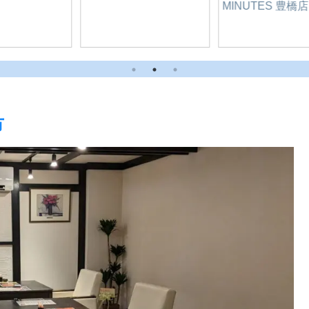
BANとは？
ダンボール＆新聞＆雑
誌でリサイクルポイ
活！｜ドン・キホーテ
豊橋
市