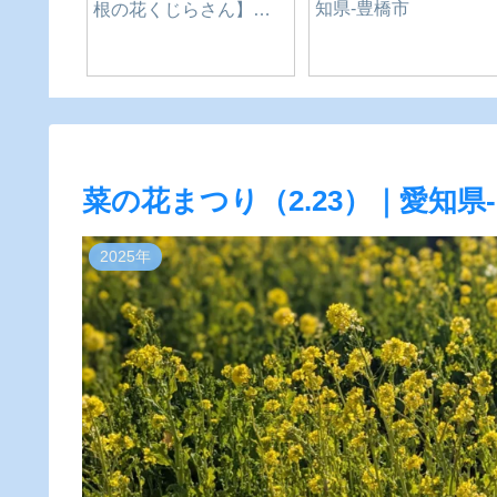
ツについて調べた❗ピレ
れている！】-長野県-
ーネは豊橋❗愛知県の旅
田市
inGW2023
菜の花まつり（2.23）｜愛知県
2025年