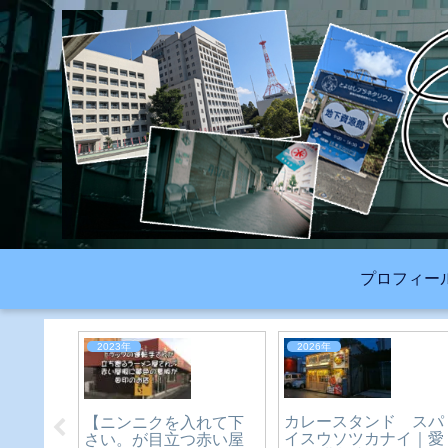
プロフィー
2023年
2023年
ぎ自販
愛知県にある名前は違
【復刻あのハンバーガ
-豊橋市
うのに形が同じスイー
ー自販機が新しく作ら