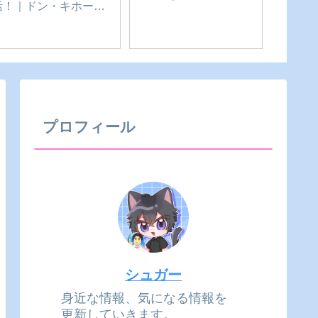
【牟呂町】Tome’s
夏目商店【鰻夏(まん
中華料理
Cafe(トメズカフェ)｜愛
か)】｜愛知県-豊橋市
｜愛知県
知県-豊橋市
プロフィール
シュガー
身近な情報、気になる情報を
更新していきます。