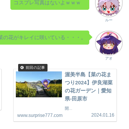
コスプレ写真はないよｗｗｗ
ルー
菜の花がキレイに咲いている・・・。
アオ
渥美半島【菜の花ま
つり2024】伊良湖菜
の花ガーデン｜愛知
県-田原市
開...
2024.01.16
www.surprise777.com