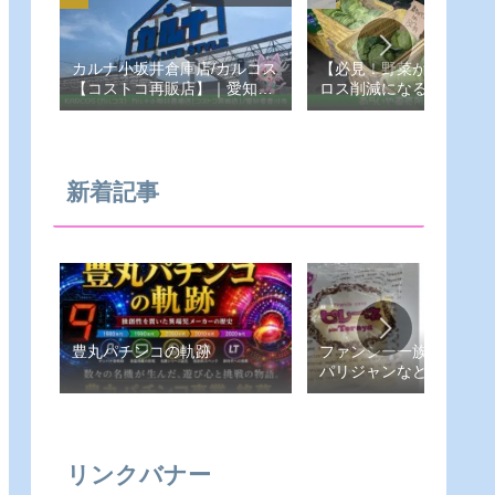
カルナ小坂井倉庫店/カルコス
【必見！野菜が安い！フ
【コストコ再販店】｜愛知県-
ロス削減になる！あらい
豊川市
売所】愛知県-豊橋市
新着記事
豊丸パチンコの軌跡
ファンシー一族（ピレー
パリジャンなど）
リンクバナー