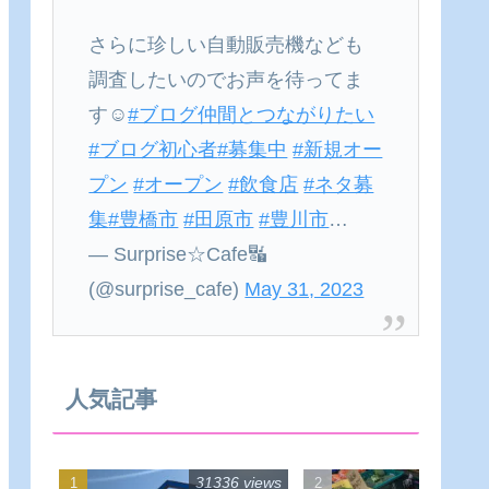
さらに珍しい自動販売機なども
調査したいのでお声を待ってま
す☺
#ブログ仲間とつながりたい
#ブログ初心者
#募集中
#新規オー
プン
#オープン
#飲食店
#ネタ募
集
#豊橋市
#田原市
#豊川市
…
— Surprise☆Cafe🔣
(@surprise_cafe)
May 31, 2023
人気記事
31336 views
22540 