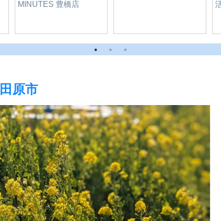
飯
ファンシー一族（ピレ
ーネ・パリジャンな
ど）
-田原市