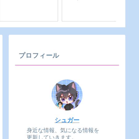
【2026年最新版】X（旧
夏だ！川だ！新城だ！
【牟呂町】
witter）のアカウント
愛知県民の森で川遊び
Cafe
BANとは？
を安全に！｜愛知県-新
知県-豊
城市
プロフィール
シュガー
身近な情報、気になる情報を
更新していきます。