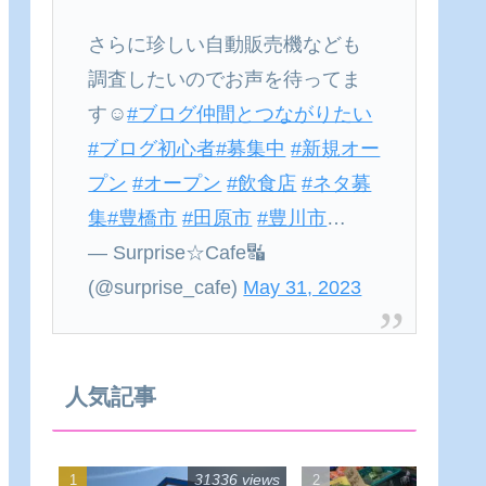
さらに珍しい自動販売機なども
調査したいのでお声を待ってま
す☺
#ブログ仲間とつながりたい
#ブログ初心者
#募集中
#新規オー
プン
#オープン
#飲食店
#ネタ募
集
#豊橋市
#田原市
#豊川市
…
— Surprise☆Cafe🔣
(@surprise_cafe)
May 31, 2023
人気記事
31336 views
22540 