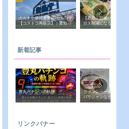
カルナ小坂井倉庫店/カルコス
【必見！野菜が安い！フ
【コストコ再販店】｜愛知県-
ロス削減になる！あらい
豊川市
売所】愛知県-豊橋市
新着記事
豊丸パチンコの軌跡
ファンシー一族（ピレー
パリジャンなど）
リンクバナー