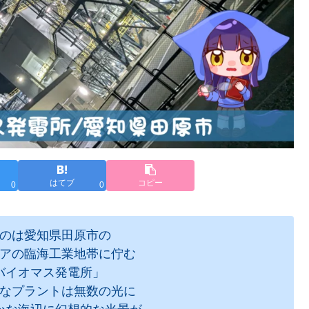
はてブ
コピー
0
0
のは愛知県田原市の
アの臨海工業地帯に佇む
バイオマス発電所」
なプラントは無数の光に