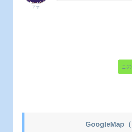
アオ
この
GoogleM