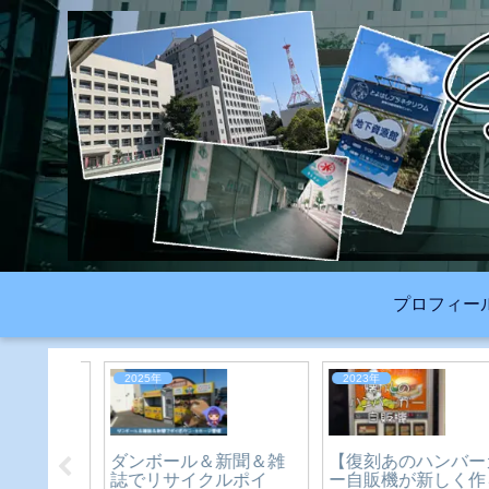
プロフィー
2023年
生活
カワ｜
夏目商店【鰻夏(まん
イオン豊橋南店（なん
か)】｜愛知県-豊橋市
じゃす）が大規模リニ