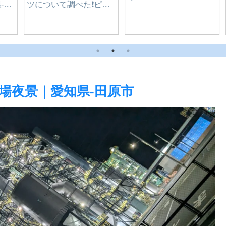
ど）
カネナカ【うなぎ自販
T
売機】｜愛知県-豊橋市
場夜景｜愛知県-田原市