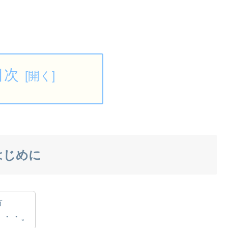
目次
はじめに
市
・・・。