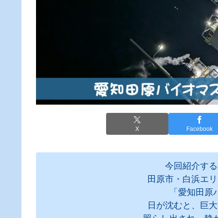
X
Facebook
今回紹介する
田原市・白浜エリ
「愛知田原
日が沈むと、巨大