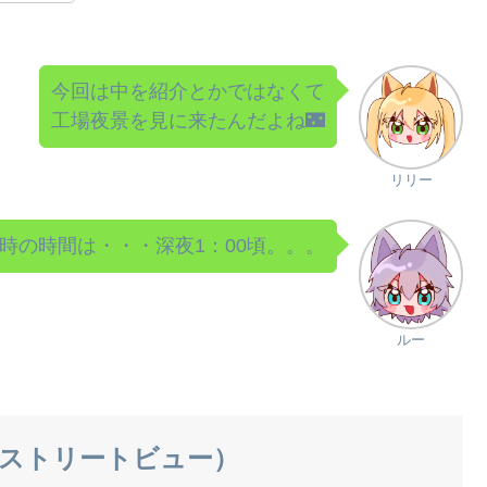
今回は中を紹介とかではなくて
工場夜景を見に来たんだよね🌃
リリー
時の時間は・・・深夜1：00頃。。。
ルー
ap（ストリートビュー）