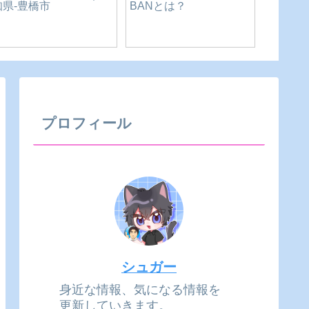
中華料理 ラーメン 新珠
カネナカ【うなぎ自販
コイン
｜愛知県-豊橋市
売機】｜愛知県-豊橋市
リー洗
知県-田
プロフィール
シュガー
身近な情報、気になる情報を
更新していきます。