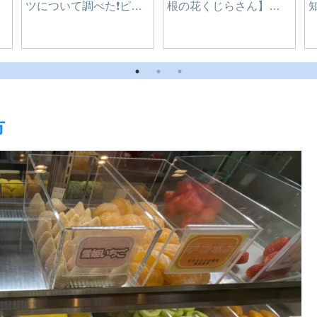
れている！】-長野県-飯
千味 麻辣湯(マーラータ
田市
ン)｜愛知県-豊橋市
市