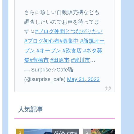
さらに珍しい自動販売機なども
調査したいのでお声を待ってま
す☺
#ブログ仲間とつながりたい
#ブログ初心者
#募集中
#新規オー
プン
#オープン
#飲食店
#ネタ募
集
#豊橋市
#田原市
#豊川市
…
— Surprise☆Cafe🔣
(@surprise_cafe)
May 31, 2023
人気記事
31336 views
22549 