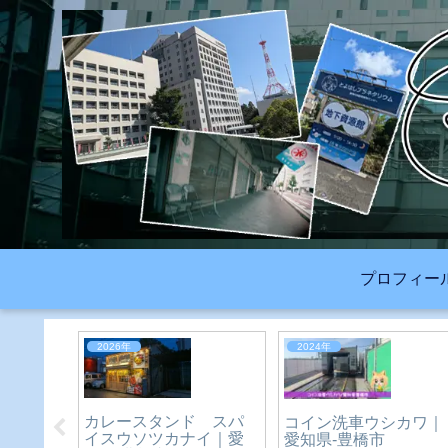
プロフィー
2023年
2025年
版】X（旧
夏だ！川だ！新城だ！
ダンボール＆新聞＆雑
カウント
愛知県民の森で川遊び
誌でリサイクルポイ