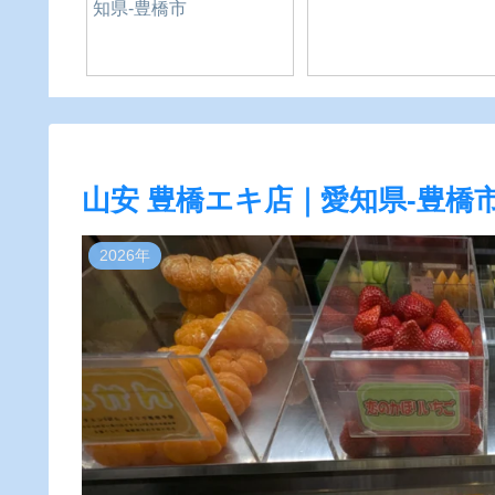
を安全に！｜愛知県-新
活！｜ドン・キホーテ
城市
豊橋
山安 豊橋エキ店｜愛知県-豊橋
2026年