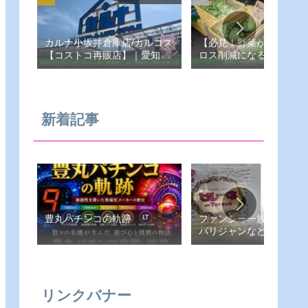
カルナ小坂井倉庫店/カルコス
【必見！野菜が安い！フ
【コストコ再販店】｜愛知県-
ロス削減になる！あらい
豊川市
売所】愛知県-豊橋市
新着記事
豊丸パチンコの軌跡
ファンシー一族（ピレー
パリジャンなど）
リンクバナー