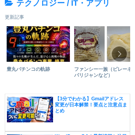
テクノロジー / IT・アプリ
更新記事
豊丸パチンコの軌跡
ファンシー一族（ピレーネ
パリジャンなど）
【3分でわかる】Gmailアドレス
生活
変更が日本解禁！要点と注意点ま
とめ