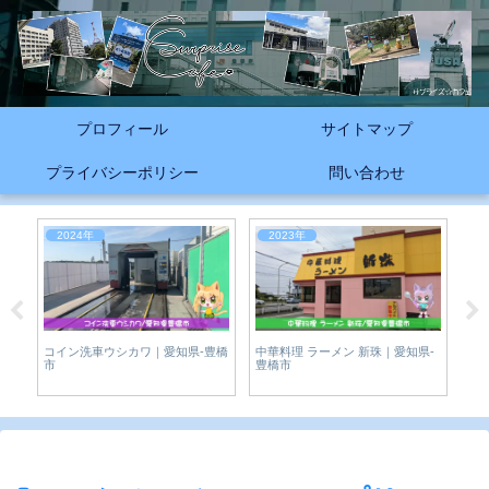
プロフィール
サイトマップ
プライバシーポリシー
問い合わせ
2024年
2023年
2023
コイン洗車ウシカワ｜愛知県-豊橋
中華料理 ラーメン 新珠｜愛知県-
【復刻
市
豊橋市
新しく
飯田市