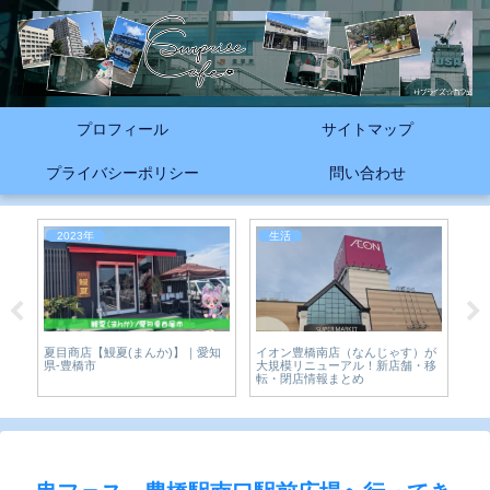
プロフィール
サイトマップ
プライバシーポリシー
問い合わせ
2023年
生活
2
【2
イオン豊橋南店（なんじゃす）が
が
夏目商店【鰻夏(まんか)】｜愛知
のア
大規模リニューアル！新店舗・移
ピレ
県-豊橋市
転・閉店情報まとめ
23