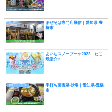
まぜそば専門店麺信｜愛知県-豊
2023年
橋市
あいちスノーブーケ2023 たこ
2023年
焼皓介♬
手打ち蕎麦処 砂場｜愛知県-豊橋
豊橋カレーうどん
市