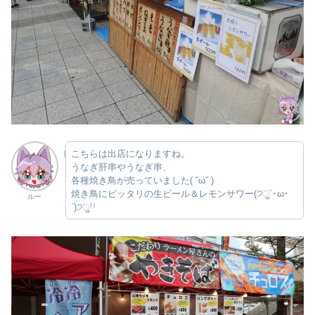
こちらは出店になりますね。
うなぎ肝串やうなぎ串、
各種焼き鳥が売っていました( ˘ω˘ )
焼き鳥にピッタリの生ビール＆レモンサワー(੭ु´･ω･
ルー
`)੭ु⁾⁾