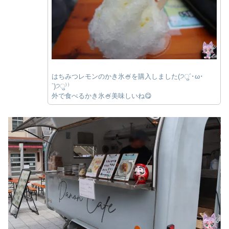
はちみつレモンのかき氷🍧を購入しました(੭ु´･ω･
`)੭ु⁾⁾
外で食べるかき氷🍧美味しいね😋