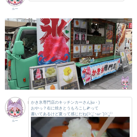
ルー
かき氷専門店のキッチンカーさん|ω・)
おやっ？右に焼きとうもろこし🌽って
書いてあるけど夏って感じだね(੭ु´･ω･`)੭ु⁾⁾
ルー