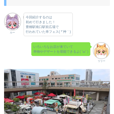
今回紹介するのは
初めて行きました！
豊橋駅南口駅前広場で
行われていた串フェス( *´艸｀)
ルー
いろいろなお店が来ていて
串物やデザートを堪能できるよ( ˘ω˘ )
リリー