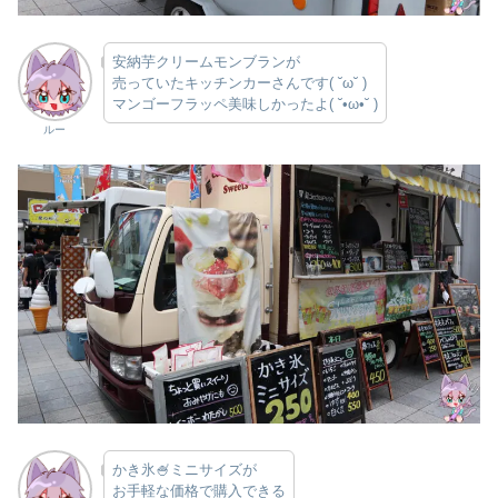
安納芋クリームモンブランが
売っていたキッチンカーさんです( ˘ω˘ )
マンゴーフラッペ美味しかったよ( ˘•ω•˘ )
ルー
かき氷🍧ミニサイズが
お手軽な価格で購入できる