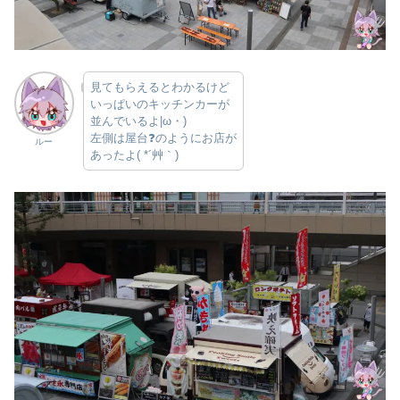
見てもらえるとわかるけど
いっぱいのキッチンカーが
並んでいるよ|ω・)
左側は屋台❓のようにお店が
ルー
あったよ( *´艸｀)