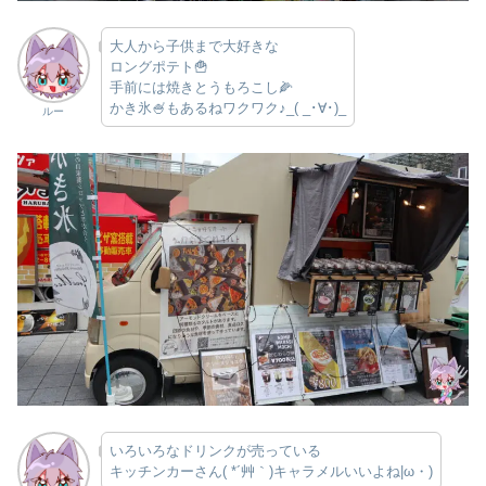
大人から子供まで大好きな
ロングポテト🍟
手前には焼きとうもろこし🌽
かき氷🍧もあるねワクワク♪_( _･∀･)_
ルー
いろいろなドリンクが売っている
キッチンカーさん( *´艸｀)キャラメルいいよね|ω・)