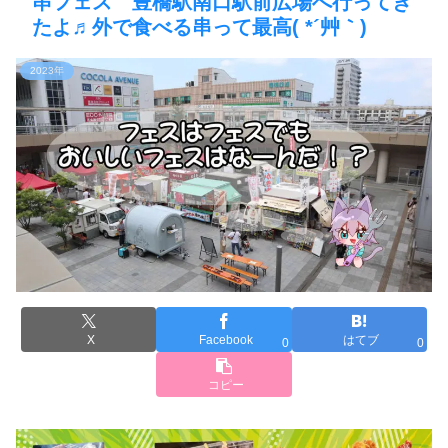
串フェス 豊橋駅南口駅前広場へ行ってき
たよ♬外で食べる串って最高( *´艸｀)
2023年
X
Facebook
はてブ
0
0
コピー