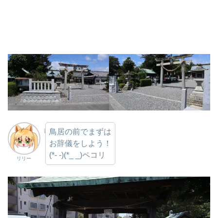
鳥居の前でまずは
お辞儀をしよう！
(*- -)(*_ _)ペコリ
リリー