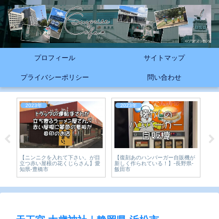
プロフィール
サイトマップ
プライバシーポリシー
問い合わせ
2023年
2023年
2
【ニンニクを入れて下さい。が目
【復刻あのハンバーガー自販機が
ア
夏
立つ赤い屋根の花くじらさん】愛
新しく作られている！】-長野県-
森
知県-豊橋市
飯田市
城