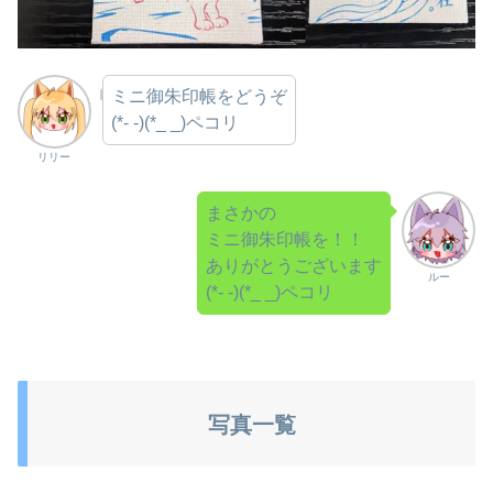
ミニ御朱印帳をどうぞ
(*- -)(*_ _)ペコリ
リリー
まさかの
ミニ御朱印帳を！！
ありがとうございます
ルー
(*- -)(*_ _)ペコリ
写真一覧