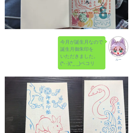
今月が誕生月なので
誕生月御朱印を
いただきました。
ルー
(*- -)(*_ _)ペコリ