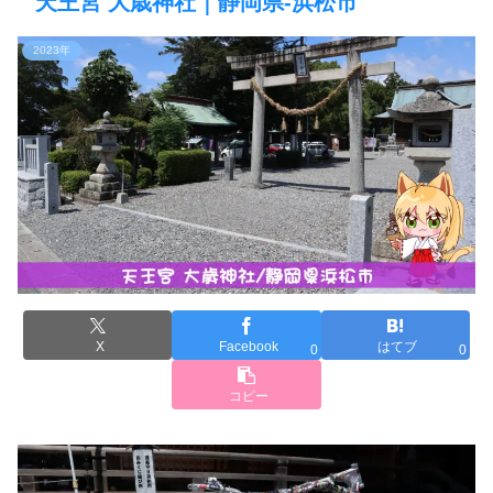
天王宮 大歳神社｜静岡県-浜松市
2023年
X
Facebook
はてブ
0
0
コピー