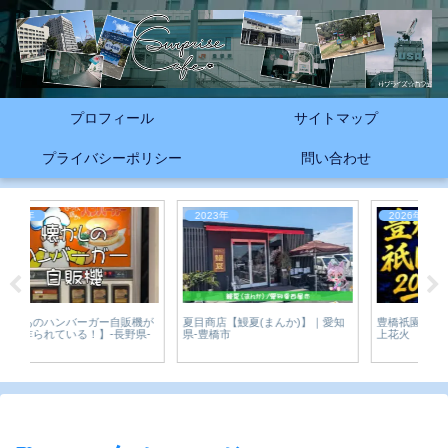
プロフィール
サイトマップ
プライバシーポリシー
問い合わせ
2023年
2026年
機が
豊橋祇園祭2026｜約12,000発の打
夏目商店【鰻夏(まんか)】｜愛知
【牟
県-
上花火
県-豊橋市
フ