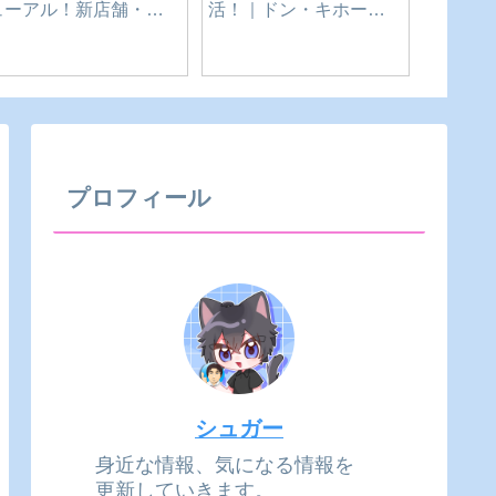
カレースタンド スパ
中華料理 ラーメン 新珠
究極の
イスウソツカナイ｜愛
｜愛知県-豊橋市
ープ専門
知県-豊橋市
MINUT
プロフィール
シュガー
身近な情報、気になる情報を
更新していきます。