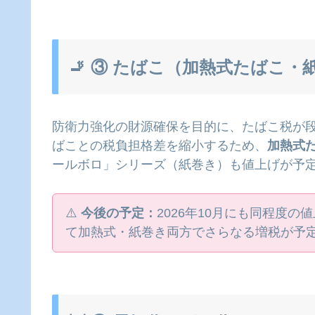
🚬 ③ たばこ（加熱式たばこ
防衛力強化の財源確保を目的に、たばこ税が段
ばことの税負担格差を縮小するため、
加熱式
ールボロ」シリーズ（紙巻き）も値上げが予
⚠️
今後の予定：
2026年10月にも同程度の
て加熱式・紙巻き両方でさらなる増税が予