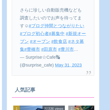
さらに珍しい自動販売機なども
調査したいのでお声を待ってま
す☺
#ブログ仲間とつながりたい
#ブログ初心者
#募集中
#新規オー
プン
#オープン
#飲食店
#ネタ募
集
#豊橋市
#田原市
#豊川市
…
— Surprise☆Cafe🔣
(@surprise_cafe)
May 31, 2023
人気記事
31336 views
22542 