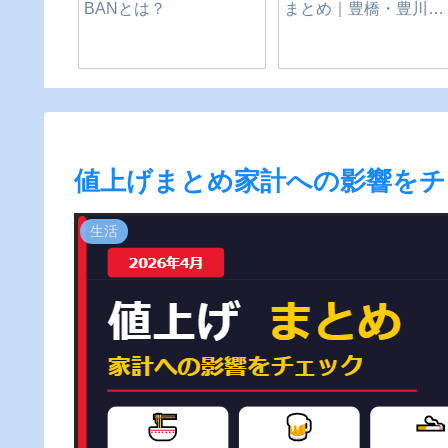
ホーテ
を安全に！｜愛知県-新
城市
値上げまとめ家計への影響をチ
生活