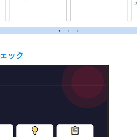
知県-豊橋市
千味 麻辣湯(マーラータ
ン)｜愛知県-豊橋市
ェック