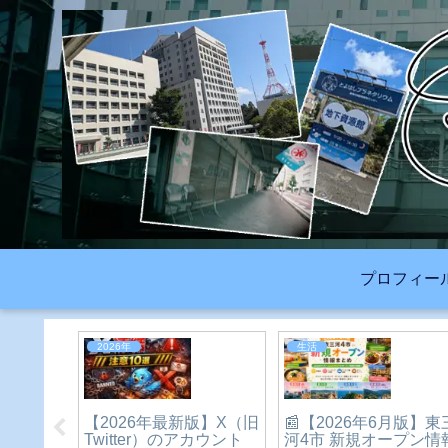
プロフィー
2023年
2026年
豊橋祇園祭2026｜約
聞＆雑
夏だ！川だ！新城だ！
12,000発の打上花火
ポイ
愛知県民の森で川遊び