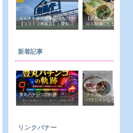
カルナ小坂井倉庫店/カルコス
【必見！野菜が安い！フ
【コストコ再販店】｜愛知県-
ロス削減になる！あらい
豊川市
売所】愛知県-豊橋市
新着記事
豊丸パチンコの軌跡
ファンシー一族（ピレー
パリジャンなど）
リンクバナー