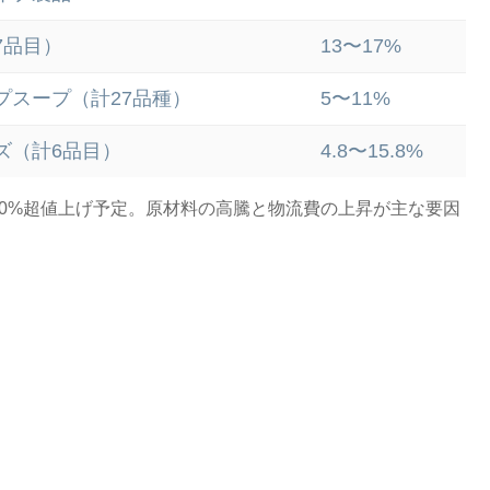
7品目）
13〜17%
プスープ（計27品種）
5〜11%
ズ（計6品目）
4.8〜15.8%
20%超値上げ予定。原材料の高騰と物流費の上昇が主な要因