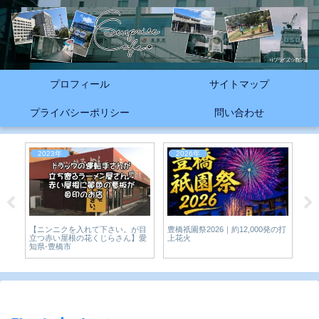
プロフィール
サイトマップ
プライバシーポリシー
問い合わせ
2023年
2026年
2
【ニンニクを入れて下さい。が目
豊橋祇園祭2026｜約12,000発の打
豊橋
中華
立つ赤い屋根の花くじらさん】愛
上花火
豊
知県-豊橋市