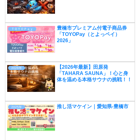
豊橋市プレミアム付電子商品券
ＴＯＹＯＰａｙ
「TOYOPay（とよっペイ）
2026」
【2026年最新】田原発
2026年
「TAHARA SAUNA」！心と身
体を温める本格サウナの挑戦！！
推し活マケイン｜愛知県-豊橋市
2025年