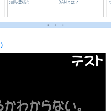
中華料理 ラーメン 新珠
｜愛知県-豊橋市
）