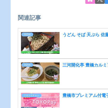
関連記事
うどん そば 天ぷら 佐
2025年
三河開化亭 豊橋カルミ
2025年
豊橋市プレミアム付電子
ＴＯＹＯＰａｙ