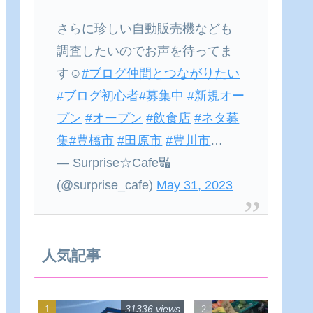
さらに珍しい自動販売機なども
調査したいのでお声を待ってま
す☺
#ブログ仲間とつながりたい
#ブログ初心者
#募集中
#新規オー
プン
#オープン
#飲食店
#ネタ募
集
#豊橋市
#田原市
#豊川市
…
— Surprise☆Cafe🔣
(@surprise_cafe)
May 31, 2023
人気記事
31336 views
22548 