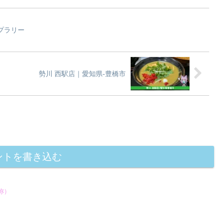
プラリー
勢川 西駅店｜愛知県-豊橋市
ントを書き込む
称）