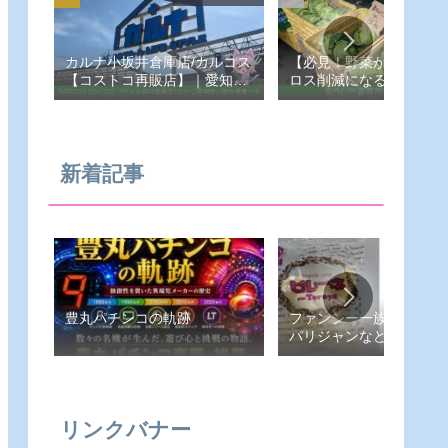
カルナ小坂井倉庫店/カルコス
【必見！野菜が安い！フ
【コストコ再販店】｜愛知県-
ロス削減になる！あらい
豊川市
売所】愛知県-豊橋市
新着記事
豊丸パチンコの軌跡
ファンシー一族（ピレー
パリジャンなど）
リンクバナー