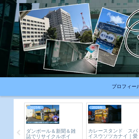
プロフィー
2026年
2024年
（ピレ
豊橋祇園祭2026｜約
コイン洗車ウシカワ｜
ンな
12,000発の打上花火
愛知県-豊橋市