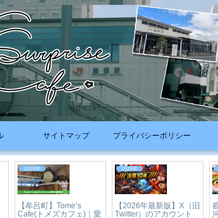
ル
サイトマップ
プライバシーポリシー
2023年
2023年
夏目商店【鰻夏(まん
か)】｜愛知県-豊橋市