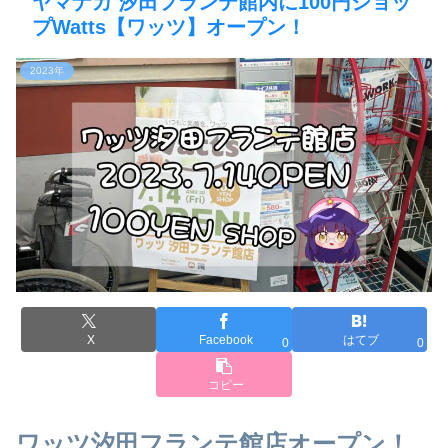
ヤマナカ 汐田フランテ館内に100円ショッ
プWatts【ワッツ】オープン！
2023年
X
Facebook
はてブ
0
0
コピー
ワッツ汐田フランテ館店オープン！