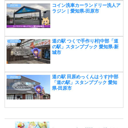
コイン洗車カーランドリー洗人ア
2023年
ラジン｜愛知県-田原市
道の駅 つくで手作り村|中部「道
2023年
の駅」スタンプブック 愛知県-新
城市
道の駅 田原めっくんはうす|中部
2023年
「道の駅」スタンプブック 愛知
県-田原市