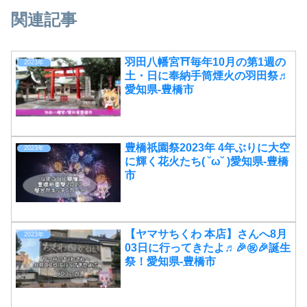
関連記事
羽田八幡宮⛩毎年10月の第1週の
2023年
土・日に奉納手筒煙火の羽田祭♬
愛知県-豊橋市
豊橋祇園祭2023年 4年ぶりに大空
2023年
に輝く花火たち( ˘ω˘ )愛知県-豊橋
市
【ヤマサちくわ 本店】さんへ8月
2023年
03日に行ってきたよ♬🎉㊗🎉誕生
祭！愛知県-豊橋市