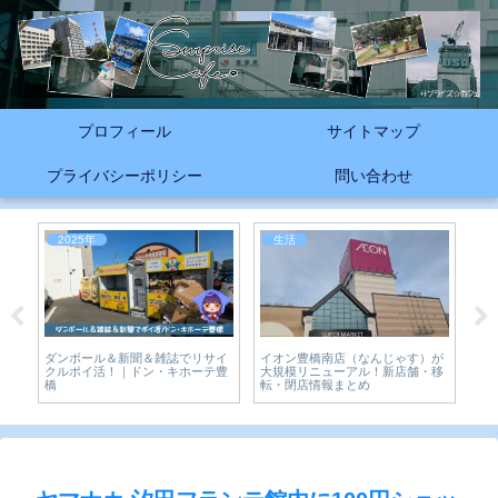
プロフィール
サイトマップ
プライバシーポリシー
問い合わせ
2025年
生活
2
が
豊橋
ダンボール＆新聞＆雑誌でリサイ
イオン豊橋南店（なんじゃす）が
-
上
クルポイ活！｜ドン・キホーテ豊
大規模リニューアル！新店舗・移
橋
転・閉店情報まとめ