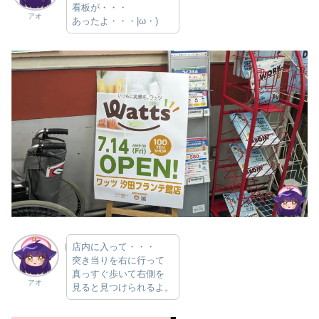
看板が・・・
アオ
あったよ・・・|ω・)
店内に入って・・・
突き当りを右に行って
真っすぐ歩いて右側を
アオ
見ると見つけられるよ。