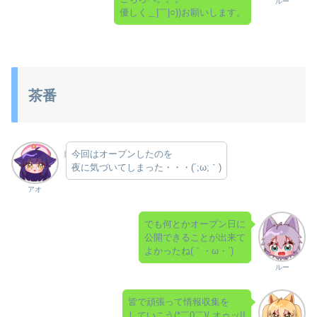
ルー
優しく＿|￣|○))お願いします。
茶番
今回はオープンしたのを
夜に気づいてしまった・・・(´;ω;｀)
アオ
でも何とかオープン日に
公開できることが出来て
よかったね(｀・ω・´)ゞ
ルー
皆で頑張って情報収集を
していこう(*￣0￣)/ オゥッ!!