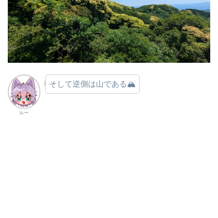
そして逆側は山である🏔
ルー