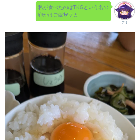
私が食べたのはTKGという名の
卵かけご飯🐓🥚🍚
アオ