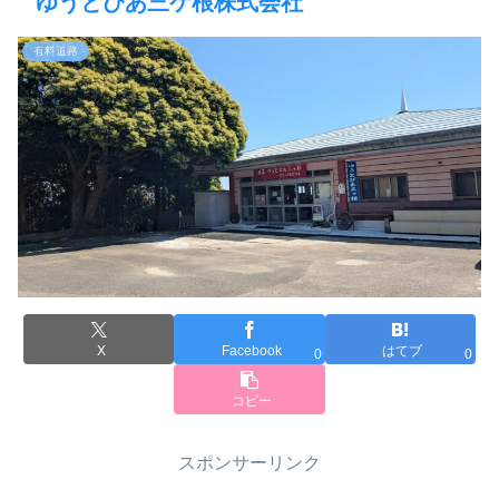
ゆうとぴあ三ケ根株式会社
有料道路
X
Facebook
はてブ
0
0
コピー
スポンサーリンク