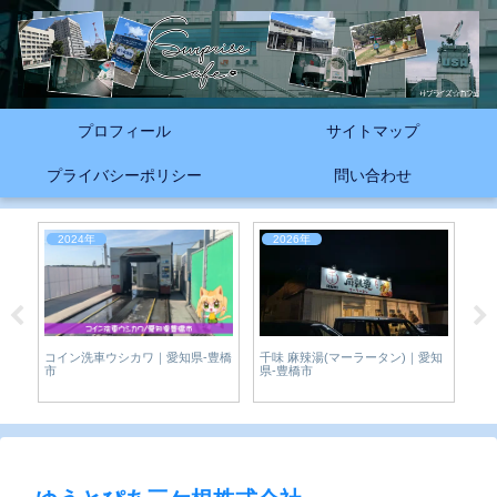
プロフィール
サイトマップ
プライバシーポリシー
問い合わせ
2024年
2026年
📰
千味 麻辣湯(マーラータン)｜愛知
が
コイン洗車ウシカワ｜愛知県-豊橋
規
県-豊橋市
ピレ
市
川
23