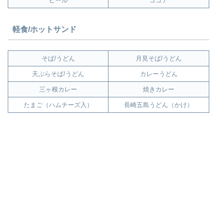
ビール
ココア
軽食/ホットサンド
そば/うどん
月見そば/うどん
天ぷらそば/うどん
カレーうどん
三ヶ根カレー
焼きカレー
たまご（ハムチーズ入）
長崎五島うどん（かけ）