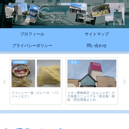
プロフィール
サイトマップ
プライバシーポリシー
問い合わせ
2026年
生活
2
店
ファンシー一族（ピレーネ・パリ
イオン豊橋南店（なんじゃす）が
夏
ジャンなど）
大規模リニューアル！新店舗・移
森
転・閉店情報まとめ
城