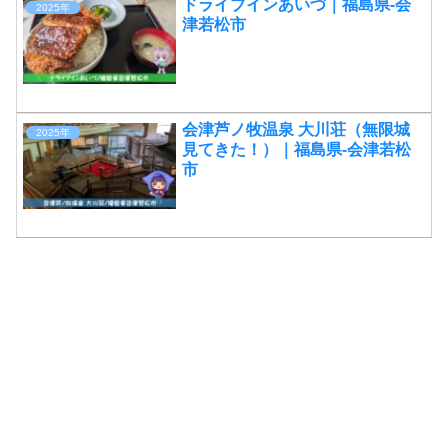
ドライブインあいづ｜福島県-会
2025年
津若松市
会津芦ノ牧温泉 大川荘（無限城
2025年
見てきた！）｜福島県-会津若松
市