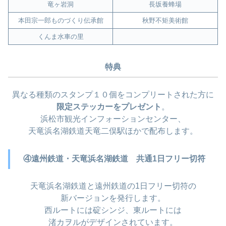
竜ヶ岩洞
長坂養蜂場
本田宗一郎ものづくり伝承館
秋野不矩美術館
くんま水車の里
特典
異なる種類のスタンプ１０個をコンプリートされた方に
限定ステッカーをプレゼント
。
浜松市観光インフォーションセンター、
天竜浜名湖鉄道天竜二俣駅ほかで配布します。
④遠州鉄道・天竜浜名湖鉄道 共通1日フリー切符
天竜浜名湖鉄道と遠州鉄道の1日フリー切符の
新バージョンを発行します。
西ルートには碇シンジ、東ルートには
渚カヲルがデザインされています。