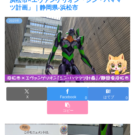
浜松市×エヴァンゲリオン「シン・ハママ
ツ計画」｜静岡県-浜松市
2025年
X
Facebook
はてブ
0
0
コピー