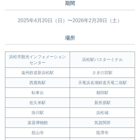
期間
2025年4月20日（日）〜2026年2月28日（土）
場所
浜松市観光インフォメーション
浜松駅バスターミナル
センター
遠州鉄道新浜松駅
さぎの宮駅
西鹿島駅
天竜浜名湖鉄道天竜二俣駅
転車台
都田駅
佐久米駅
新所原駅
掛川駅
浜松城
楽器博物館
気賀関所
舘山寺
龍潭寺