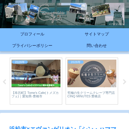
プロフィール
サイトマップ
プライバシーポリシー
問い合わせ
2026年
2026年
2
の打
カ
【牟呂町】Tome’s Cafe(トメズカ
究極の生クリームクレープ専門店
カ
フェ)｜愛知県-豊橋市
CINQ MINUTES 豊橋店