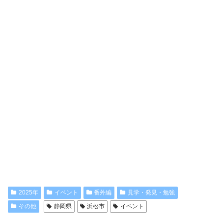
2025年
イベント
番外編
見学・発見・勉強
その他
静岡県
浜松市
イベント