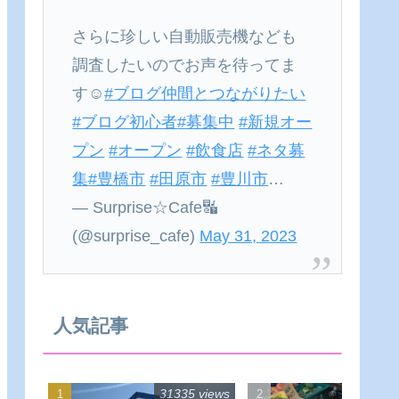
さらに珍しい自動販売機なども
調査したいのでお声を待ってま
す☺
#ブログ仲間とつながりたい
#ブログ初心者
#募集中
#新規オー
プン
#オープン
#飲食店
#ネタ募
集
#豊橋市
#田原市
#豊川市
…
— Surprise☆Cafe🔣
(@surprise_cafe)
May 31, 2023
人気記事
31335 views
22540 