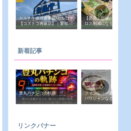
カルナ小坂井倉庫店/カルコス
【必見！野菜が安い！フ
【コストコ再販店】｜愛知県-
ロス削減になる！あらい
豊川市
売所】愛知県-豊橋市
新着記事
豊丸パチンコの軌跡
ファンシー一族（ピレー
パリジャンなど）
リンクバナー