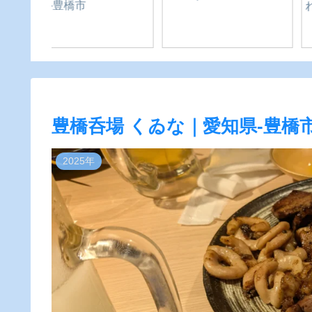
知県-新
ューアル！新店舗・移
転・閉店情報まとめ
豊橋呑場 くゐな｜愛知県-豊橋
2025年