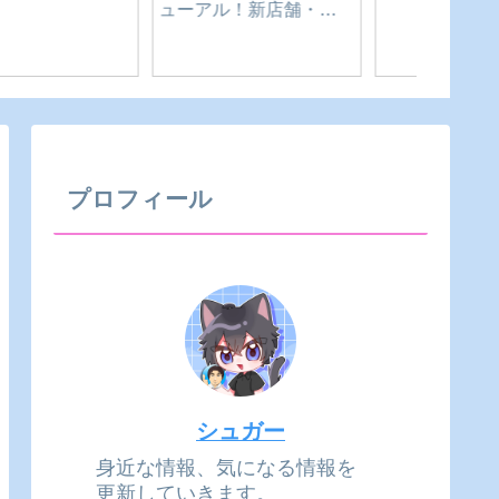
📰【2026年6月版】東三
【202
コイン洗車ウシカワ｜
河4市 新規オープン情報
Twitt
愛知県-豊橋市
まとめ｜豊橋・豊川・
BANと
田原・新城
プロフィール
シュガー
身近な情報、気になる情報を
更新していきます。