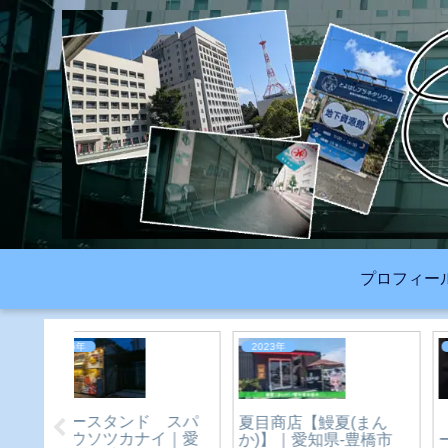
プロフィー
2023年
生活
城だ！
中華料理 ラーメン 新珠
イオン豊橋南店（なん
川遊び
｜愛知県-豊橋市
じゃす）が大規模リニ