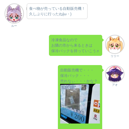
食べ物が売っている自動販売機！
久しぶりに行ったね|ω・)
ルー
冷凍食品なので
お隣の市から来るときは
保冷バックを持っていこう♬
リリー
自動販売機で・・・
保冷バック・・・
売れなぃ・・・かな？
アオ