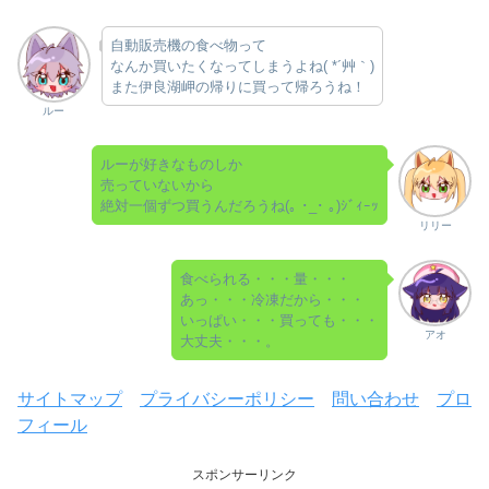
自動販売機の食べ物って
なんか買いたくなってしまうよね( *´艸｀)
また伊良湖岬の帰りに買って帰ろうね！
ルー
ルーが好きなものしか
売っていないから
絶対一個ずつ買うんだろうね(｡ ･_･ ｡)ｼﾞｨｰｯ
リリー
食べられる・・・量・・・
あっ・・・冷凍だから・・・
いっぱい・・・買っても・・・
アオ
大丈夫・・・。
サイトマップ
プライバシーポリシー
問い合わせ
プロ
フィール
スポンサーリンク