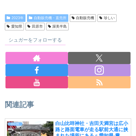
2023年
自動販売機・直売所
自動販売機
珍しい
愛知県
田原市
渥美半島
シュガーをフォローする
関連記事
白山比咩神社・吉田天満宮は広小
2023年
路と路面電車が走る駅前大通に挟
まれた場所にある♬愛知県-豊橋