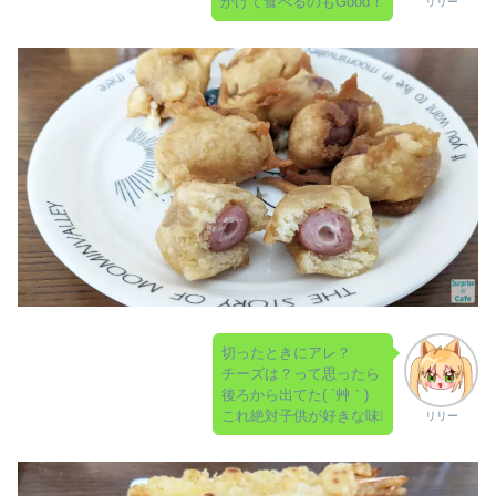
かけて食べるのもGood！
リリー
切ったときにアレ？
チーズは？って思ったら
後ろから出てた( ´艸｀)
これ絶対子供が好きな味❕
リリー