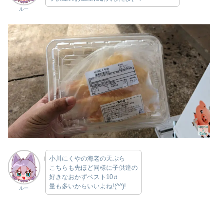
ルー
小川にくやの海老の天ぷら
こちらも先ほど同様に子供達の
好きなおかずベスト10♬
量も多いからいいよね!(^^)!
ルー