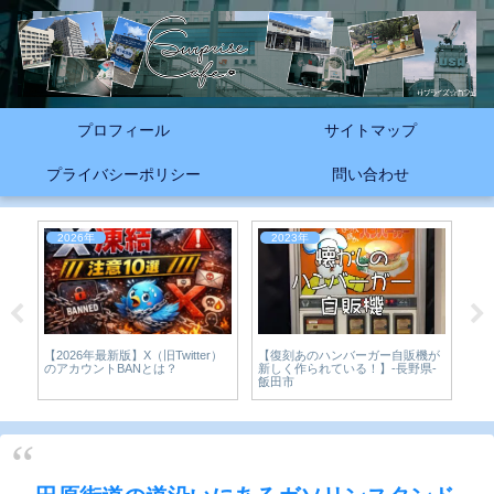
プロフィール
サイトマップ
プライバシーポリシー
問い合わせ
2026年
2023年
2
【復刻あのハンバーガー自販機が
【
【2026年最新版】X（旧Twitter）
ズカ
新しく作られている！】-長野県-
立
のアカウントBANとは？
飯田市
知県