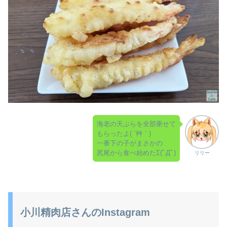
海老の天ぷらを全部乗せて
もらったよ( ´艸｀)
一番下の子がまさかの
尻尾から食べ始めたΣ(ﾟДﾟ)
リリー
小川精肉店さんのInstagram