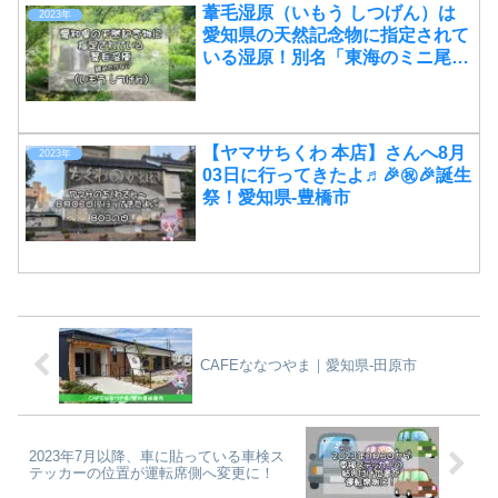
葦毛湿原（いもう しつげん）は
2023年
愛知県の天然記念物に指定されて
いる湿原！別名「東海のミニ尾
瀬」
【ヤマサちくわ 本店】さんへ8月
2023年
03日に行ってきたよ♬🎉㊗🎉誕生
祭！愛知県-豊橋市
CAFEななつやま｜愛知県-田原市
2023年7月以降、車に貼っている車検ス
テッカーの位置が運転席側へ変更に！