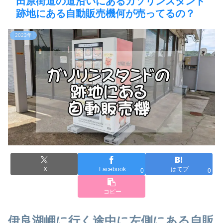
田原街道の道沿いにあるガソリンスタンド
跡地にある自動販売機何が売ってるの？
2023年
X
Facebook
はてブ
0
0
コピー
伊良湖岬に行く途中に左側にある自販