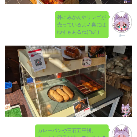
外にみかんやリンゴが
売っているよ🎵奥には
ゆずもあるね( ˘ω˘ )
ルー
カレーパンや三石五平餅、