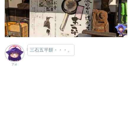
三石五平餅・・・。
アオ