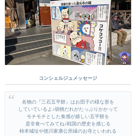
コンシェルジュメッセージ
名物の『三石五平餅』はお団子の様な形を
していているよ♪胡桃だれがたっぷりかかって
モチモチとした食感が嬉しい五平餅を
是非食べてみてね♪戦国の歴史を感じる
柿本城址や徳川家康公所縁のお寺といわれる