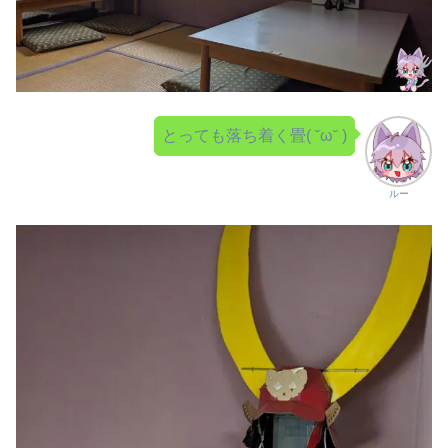
とっても落ち着く畳( ˘ω˘ )
ルー