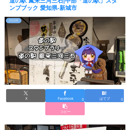
道の駅 鳳来三河三石|中部「道の駅」スタ
ンプブック 愛知県-新城市
2023年
X
Facebook
はてブ
0
0
コピー