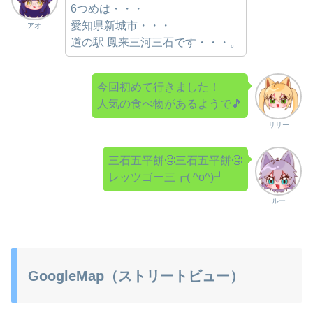
6つめは・・・
愛知県新城市・・・
アオ
道の駅 鳳来三河三石です・・・。
今回初めて行きました！
人気の食べ物があるようで🎵
リリー
三石五平餅🤤三石五平餅🤤
レッツゴー三┏( ^o^)┛
ルー
GoogleMap（ストリートビュー）