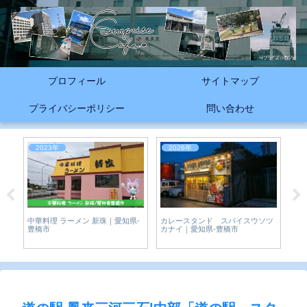
プロフィール
サイトマップ
プライバシーポリシー
問い合わせ
2023年
2026年
2
目
カレースタンド スパイスウソツ
中華料理 ラーメン 新珠｜愛知県-
愛
愛
カナイ｜愛知県-豊橋市
豊橋市
同
ーネ