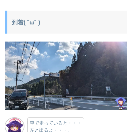
到着( ˘ω˘ )
車で走っていると・・・
左と出るよ・・・。