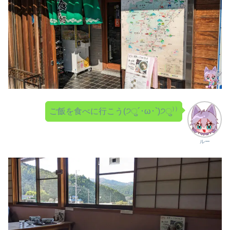
ご飯を食べに行こう(੭ु´･ω･`)੭ु⁾⁾
ルー