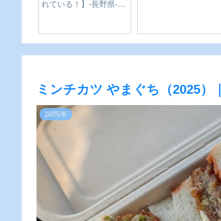
ど）
店
ミンチカツ やまぐち（2025）
2025年