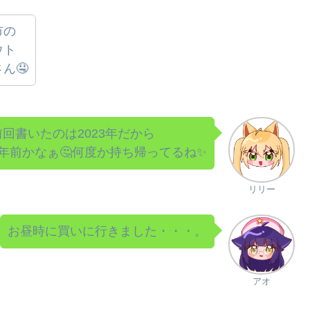
市の
ウト
ん🤤
前回書いたのは2023年だから
2年前かなぁ🤔何度か持ち帰ってるね✨
リリー
お昼時に買いに行きました・・・。
アオ