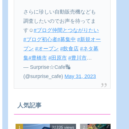
さらに珍しい自動販売機なども
調査したいのでお声を待ってま
す☺
#ブログ仲間とつながりたい
#ブログ初心者
#募集中
#新規オー
プン
#オープン
#飲食店
#ネタ募
集
#豊橋市
#田原市
#豊川市
…
— Surprise☆Cafe🔣
(@surprise_cafe)
May 31, 2023
人気記事
31335 views
22540 