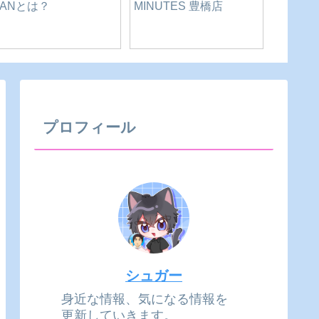
夏目商店【鰻夏(まん
夏だ！川だ！新城だ！
【牟呂町】
か)】｜愛知県-豊橋市
愛知県民の森で川遊び
Cafe
を安全に！｜愛知県-新
知県-豊
城市
プロフィール
シュガー
身近な情報、気になる情報を
更新していきます。