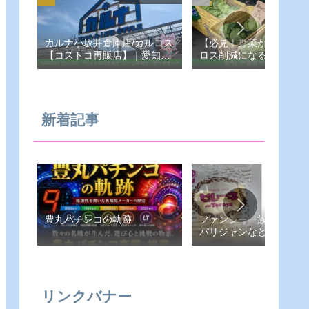
カルナ小坂井倉庫店/カルコス
【必見！野菜が安い！フ
【コストコ再販店】｜愛知県-
ロス削減になる！あらい
豊川市
売所】愛知県-豊橋市
新着記事
豊丸パチンコの軌跡
ファンシー一族（ピレー
パリジャンなど）
リンクバナー