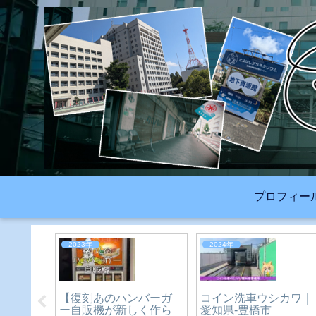
プロフィー
2026年
2026年
ファンシー一族（ピレ
千味 麻辣湯(マーラー
ムクレ
ーネ・パリジャンな
ン)｜愛知県-豊橋市
Q