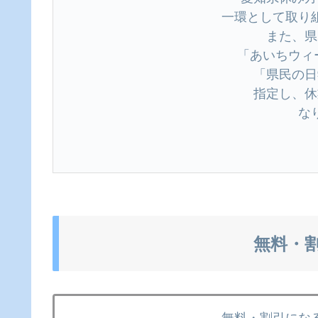
⼀環として取り
また、県
「あいちウィ
「県⺠の⽇
指定し、休
な
無料・