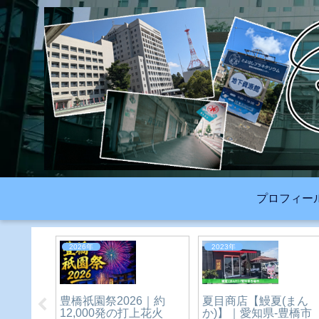
プロフィー
生活
2026年
ファンシー一族（ピレ
版】X（旧
イオン豊橋南店（なん
ーネ・パリジャンな
カウント
じゃす）が大規模リニ