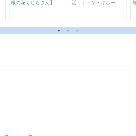
千味 麻辣湯(マーラータ
ン)｜愛知県-豊橋市