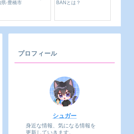
📰【2026年6月版】東三
夏だ！川だ！新城だ！
究極の
河4市 新規オープン情報
愛知県民の森で川遊び
ープ専門
まとめ｜豊橋・豊川・
を安全に！｜愛知県-新
MINUT
田原・新城
城市
プロフィール
シュガー
身近な情報、気になる情報を
更新していきます。