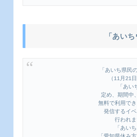
「あいち
「あいち県⺠の
（11⽉21
「あい
定め、期間中
無料で利⽤でき
発信するイベ
⾏われま
「あいち
「愛知県休み⽅