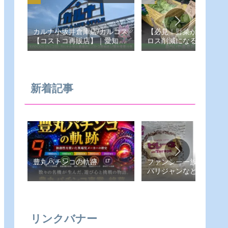
カルナ小坂井倉庫店/カルコス
【必見！野菜が安い！フ
【コストコ再販店】｜愛知県-
ロス削減になる！あらい
豊川市
売所】愛知県-豊橋市
新着記事
豊丸パチンコの軌跡
ファンシー一族（ピレー
パリジャンなど）
リンクバナー