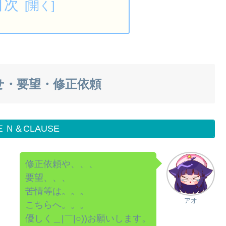
目次
せ・要望・修正依頼
ＥＮ＆CLAUSE
修正依頼や、、、
要望、、、
苦情等は。。。
アオ
こちらへ。。。
優しく＿|￣|○))お願いします。