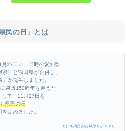
県民の日」とは
11⽉27⽇に、当時の愛知県
屋県）と額田県が合併し、
県」が誕生しました。
年に県政150周年を迎えた
して、11⽉27⽇を
ち県⺠の⽇
」
例を定めました。
あいち県民の日特設サイト
より