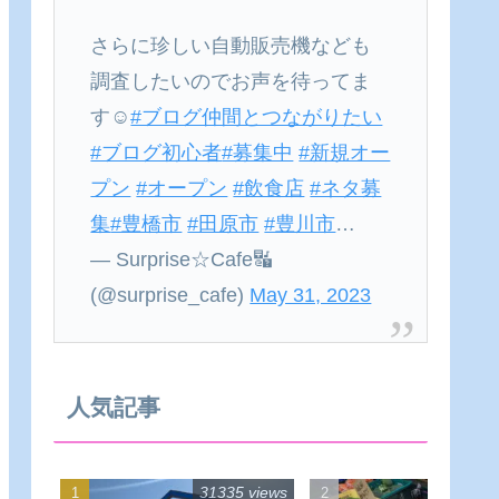
さらに珍しい自動販売機なども
調査したいのでお声を待ってま
す☺
#ブログ仲間とつながりたい
#ブログ初心者
#募集中
#新規オー
プン
#オープン
#飲食店
#ネタ募
集
#豊橋市
#田原市
#豊川市
…
— Surprise☆Cafe🔣
(@surprise_cafe)
May 31, 2023
人気記事
31335 views
22540 